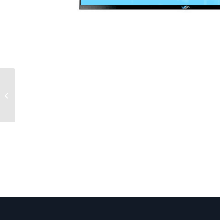
Substitua um dente
com um implante
dental