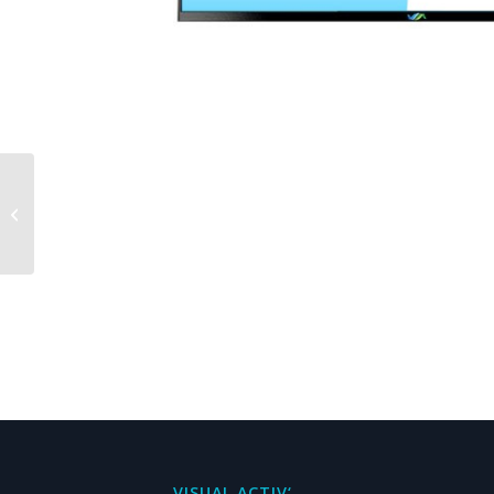
Einen Zahn mit einem
ZahnImplantat
ersetzen
VISUAL ACTIV‘