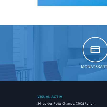
MONATSKAR
VISUAL ACTIV‘
36 rue des Petits Champs, 75002 Paris –