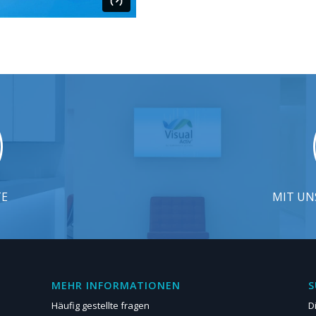
TE
MIT UN
MEHR INFORMATIONEN
S
Häufig gestellte fragen
D