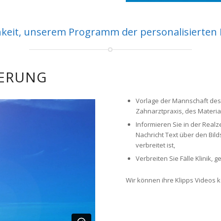
hkeit, unserem Programm der personalisierten 
IERUNG
Vorlage der Mannschaft des 
Zahnarztpraxis, des Materia
Informieren Sie in der Realz
Nachricht Text über den Bil
verbreitet ist,
Verbreiten Sie Fälle Klinik,
Wir können ihre Klipps Videos k