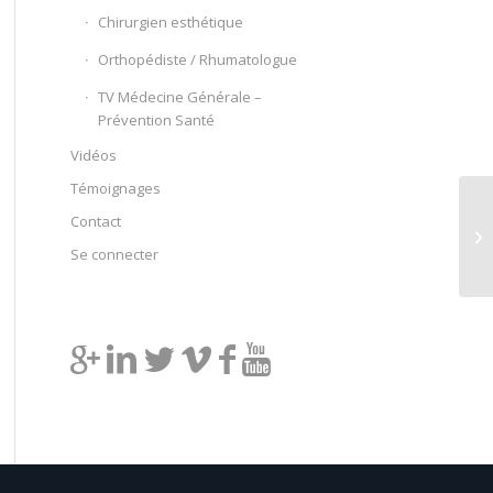
Chirurgien esthétique
Orthopédiste / Rhumatologue
TV Médecine Générale –
Prévention Santé
Vidéos
Témoignages
Contact
Se connecter