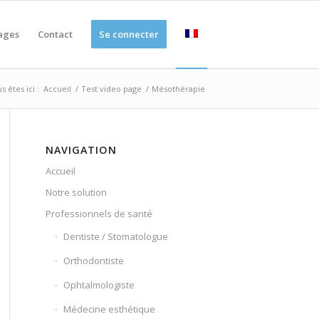
ages
Contact
Se connecter
s êtes ici :
Accueil
/
Test video page
/
Mésothérapie
NAVIGATION
Accueil
Notre solution
Professionnels de santé
Dentiste / Stomatologue
Orthodontiste
Ophtalmologiste
Médecine esthétique