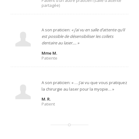
Patient d’un autre praticien (salle d’attente
partagée)
A son praticien:
« j’ai vu en salle d’attente qu’il
est possible de désensibiliser les collets
dentaire au laser…. »
Mme M.
Patiente
A son praticien: « … j’ai vu que vous pratiquez
la chirurgie au laser pour la myopie… »
M. R.
Patient