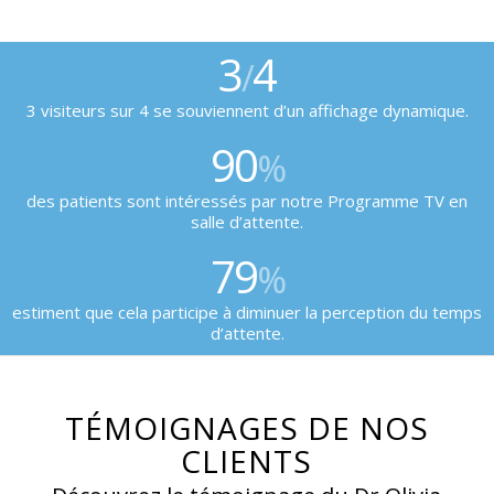
3
4
/
3 visiteurs sur 4 se souviennent d’un affichage dynamique.
90
%
des patients sont intéressés par notre Programme TV en
salle d’attente.
79
%
estiment que cela participe à diminuer la perception du temps
d’attente.
TÉMOIGNAGES DE NOS
CLIENTS