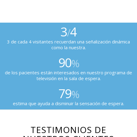
3
4
/
3 de cada 4 visitantes recuerdan una señalización dinámica
como la nuestra.
90
%
de los pacientes están interesados en nuestro programa de
televisión en la sala de espera.
79
%
estima que ayuda a disminuir la sensación de espera.
TESTIMONIOS DE