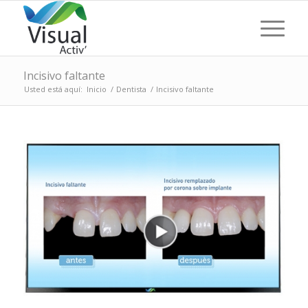
Incisivo faltante
Usted está aquí:
Inicio
/
Dentista
/
Incisivo faltante