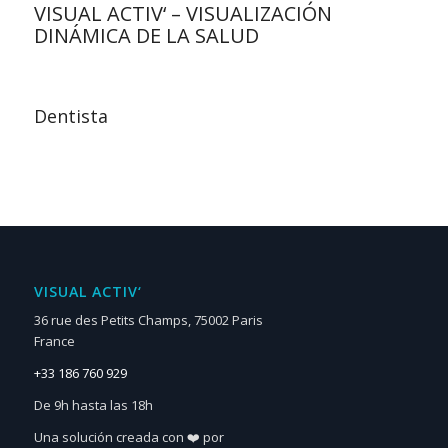
VISUAL ACTIV‘ – VISUALIZACIÓN
DINÁMICA DE LA SALUD
Dentista
VISUAL ACTIV‘
36 rue des Petits Champs, 75002 Paris
France
+33 186 760 929
De 9h hasta las 18h
Una solución creada con ❤️ por